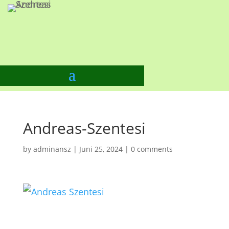
Strahlenfrei leben
in Zeiten von 5G und 6G
Andreas-Szentesi
by
adminansz
|
Juni 25, 2024
|
0 comments