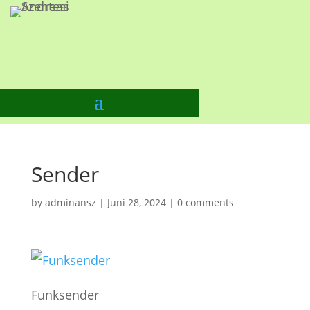
Strahlenfrei leben
in Zeiten von 5G und 6G
Sender
by
adminansz
|
Juni 28, 2024
|
0 comments
Funksender